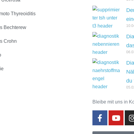
Der
moto Thyreoiditis
ein
10.0
s Bechterew
Dia
s Crohn
das
06.0
o
Dia
ie
Näh
du 
05.0
Bleibe mit uns in K