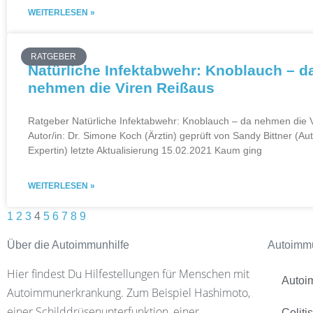
WEITERLESEN »
RATGEBER
Natürliche Infektabwehr: Knoblauch – d
nehmen die Viren Reißaus
Ratgeber Natürliche Infektabwehr: Knoblauch – da nehmen die 
Autor/in: Dr. Simone Koch (Ärztin) geprüft von Sandy Bittner (A
Expertin) letzte Aktualisierung 15.02.2021 Kaum ging
WEITERLESEN »
1
2
3
4
5
6
7
8
9
Über die Autoimmunhilfe
Autoimm
Hier findest Du Hilfestellungen für Menschen mit
Autoi
Autoimmunerkrankung. Zum Beispiel Hashimoto,
einer Schilddrüsenunterfunktion, einer
Coliti