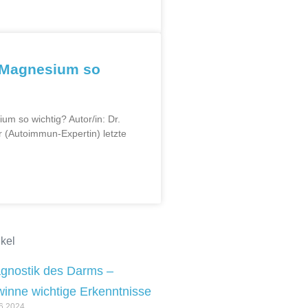
t Magnesium so
m so wichtig? Autor/in: Dr.
r (Autoimmun-Expertin) letzte
kel
agnostik des Darms –
inne wichtige Erkenntnisse
6.2024