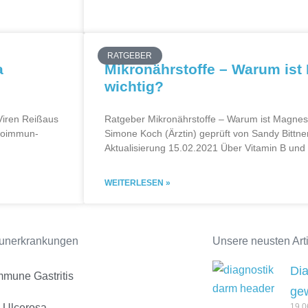
RATGEBER
a
Mikronährstoffe – Warum is
wichtig?
Viren Reißaus
Ratgeber Mikronährstoffe – Warum ist Magnesiu
utoimmun-
Simone Koch (Ärztin) geprüft von Sandy Bittne
Aktualisierung 15.02.2021 Über Vitamin B und
WEITERLESEN »
unerkrankungen
Unsere neusten Arti
Di
mmune Gastritis
gew
s Ulcerosa
19.0