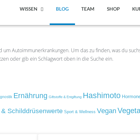
WISSEN
BLOG
TEAM
SHOP
KU
rund um Autoimmunerkrankungen. Um das zu finden, was du suchs
utzen oder gib ein Schlagwort oben in die Suche ein.
Hashimoto
Ernährung
Hormone
gnostik
Giftstoffe & Entgiftung
Vegeta
Vegan
 & Schilddrüsenwerte
Sport & Wellness