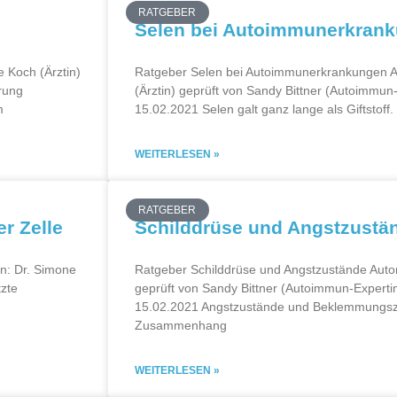
RATGEBER
Selen bei Autoimmunerkran
 Koch (Ärztin)
Ratgeber Selen bei Autoimmunerkrankungen Au
erung
(Ärztin) geprüft von Sandy Bittner (Autoimmun-E
m
15.02.2021 Selen galt ganz lange als Giftstoff. 
WEITERLESEN »
RATGEBER
r Zelle
Schilddrüse und Angstzustä
in: Dr. Simone
Ratgeber Schilddrüse und Angstzustände Autor/
tzte
geprüft von Sandy Bittner (Autoimmun-Expertin)
15.02.2021 Angstzustände und Beklemmungsz
Zusammenhang
WEITERLESEN »