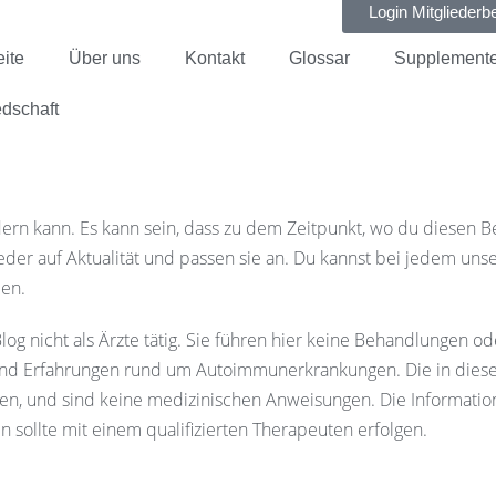
Login Mitgliederb
eite
Über uns
Kontakt
Glossar
Supplement
edschaft
dern kann. Es kann sein, dass zu dem Zeitpunkt, wo du diesen Bei
der auf Aktualität und passen sie an. Du kannst bei jedem unse
ben.
og nicht als Ärzte tätig. Sie führen hier keine Behandlungen o
g und Erfahrungen rund um Autoimmunerkrankungen. Die in dies
zen, und sind keine medizinischen Anweisungen. Die Informatio
ollte mit einem qualifizierten Therapeuten erfolgen.