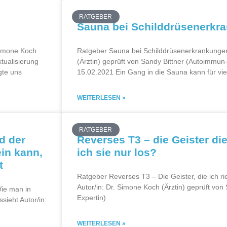
RATGEBER
Sauna bei Schilddrüsenerkr
Simone Koch
Ratgeber Sauna bei Schilddrüsenerkrankungen
ktualisierung
(Ärztin) geprüft von Sandy Bittner (Autoimmun-E
gte uns
15.02.2021 Ein Gang in die Sauna kann für vie
WEITERLESEN »
RATGEBER
d der
Reverses T3 – die Geister die
ein kann,
ich sie nur los?
t
Ratgeber Reverses T3 – Die Geister, die ich rie
Autor/in: Dr. Simone Koch (Ärztin) geprüft vo
Wie man in
Expertin)
sieht Autor/in:
WEITERLESEN »